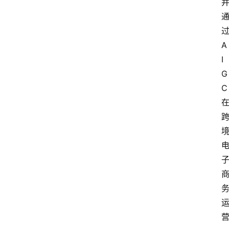
A
I
G
C