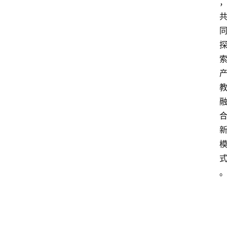
列
表
人
物
专
栏
招
聘
留
学
更
多
页
面