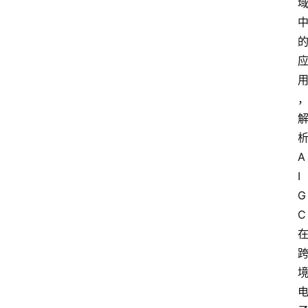
A
I
G
C