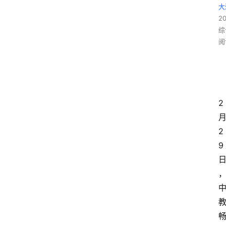
大
2
综
阅
2
2
9