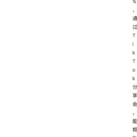
%
T
i
k
T
o
k