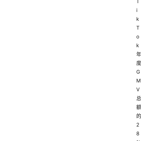
T
i
k
T
o
k
G
M
V
2
8