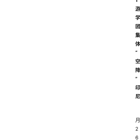
1 
“
”
2
6