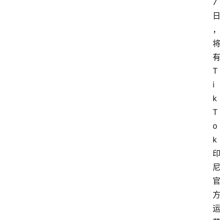
7
T
i
k
T
o
k