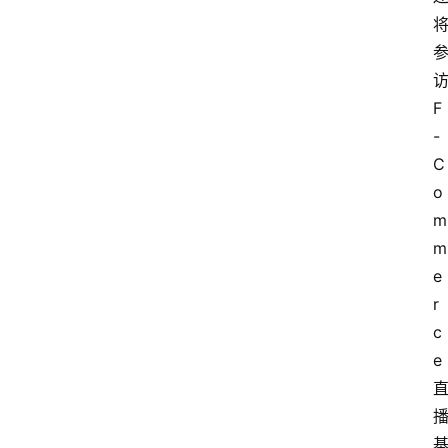
F
-
C
o
m
m
e
r
c
e