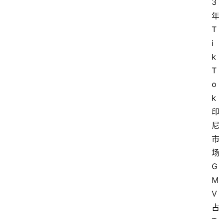
3
T
i
k
T
o
k
G
M
V