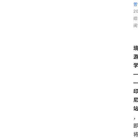
普
2
综
阅