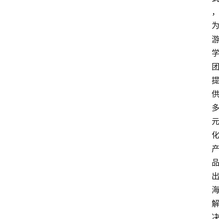
专
题
列
表
人
物
专
栏
招
聘
留
学
更
多