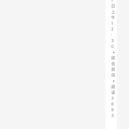
7
日
上
午
1
2
:
3
0
•
综
合
资
讯
•
阅
读
3
6
9
3