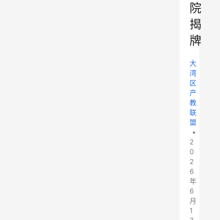
院
揭
牌
大
湾
区
产
教
联
盟
•
2
0
2
6
年
6
月
1