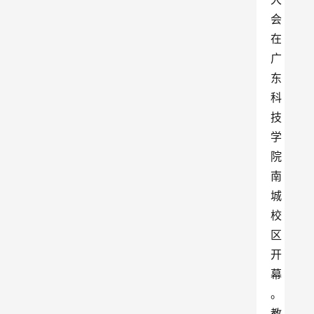
会
在
广
东
科
技
学
院
南
城
校
区
开
幕
。
教