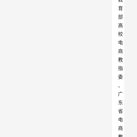
育
部
高
校
电
商
教
指
委
、
广
东
省
电
商
教