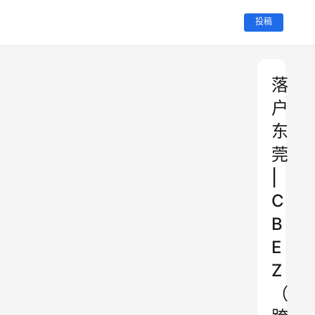
投稿
落
户
东
莞
|
C
B
E
Z
（