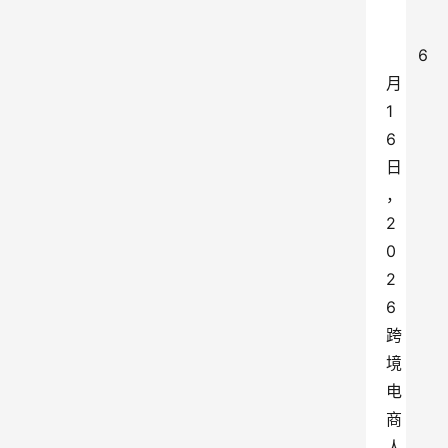
6
月
1
6
日
，
2
0
2
6
跨
境
电
商
人