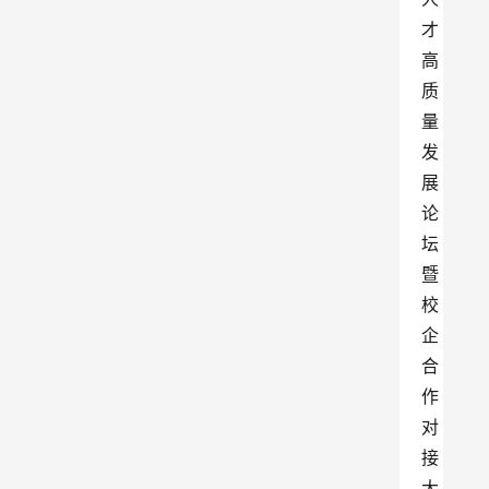
才
高
质
量
发
展
论
坛
暨
校
企
合
作
对
接
大