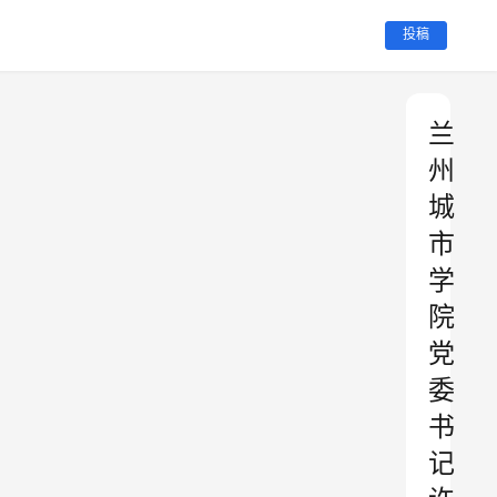
投稿
兰
州
城
市
学
院
党
委
书
记