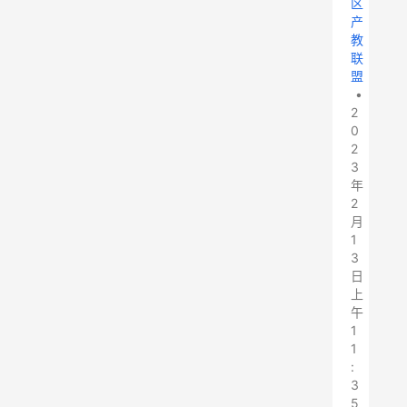
区
产
教
联
盟
•
2
0
2
3
年
2
月
1
3
日
上
午
1
1
:
3
5