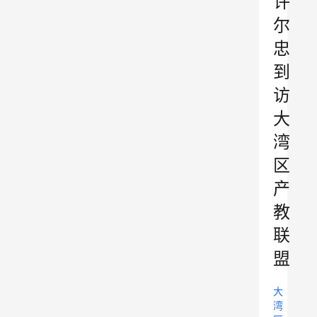
许
尔
忠
到
访
大
湾
区
产
教
联
盟
大
湾