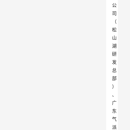
公
司
（
松
山
湖
研
发
总
部
）
、
广
东
气
派