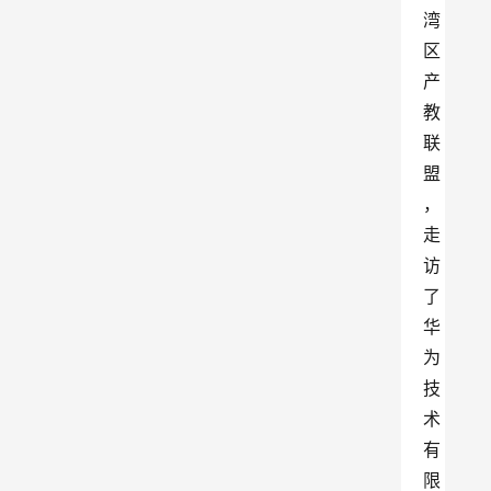
湾
区
产
教
联
盟
，
走
访
了
华
为
技
术
有
限