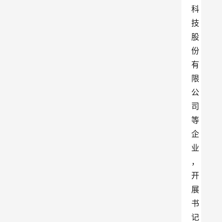
科
技
股
份
有
限
公
司
等
企
业
，
开
展
书
记