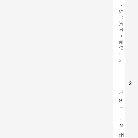
•
综
合
资
讯
•
阅
读
1
3
2
月
9
日
，
兰
州