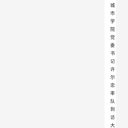
城
市
学
院
党
委
书
记
许
尔
忠
率
队
到
访
大