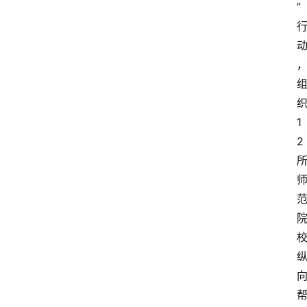
” 
1
2