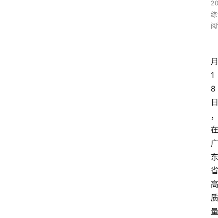
2
综
阅
1
8