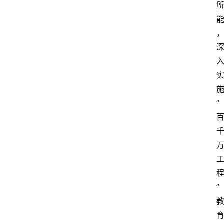
施
“ 
程
” 