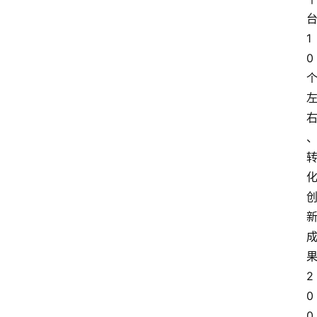
文
章
1
分
0
类
专
题
列
表
人
物
专
栏
2
招
0
聘
0