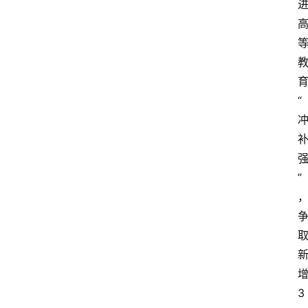
“
”
3