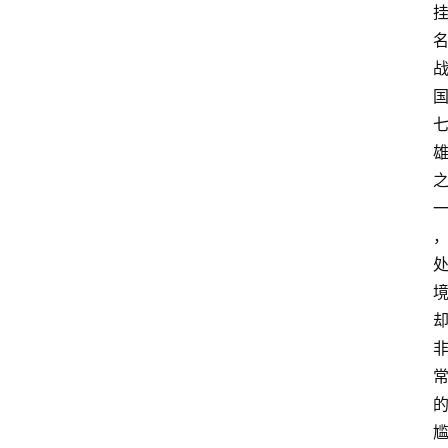
列
表
人
物
专
栏
招
聘
留
学
更
多
页
面