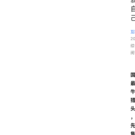
互
2
综
阅