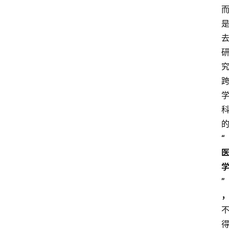
“
”
首
页
文