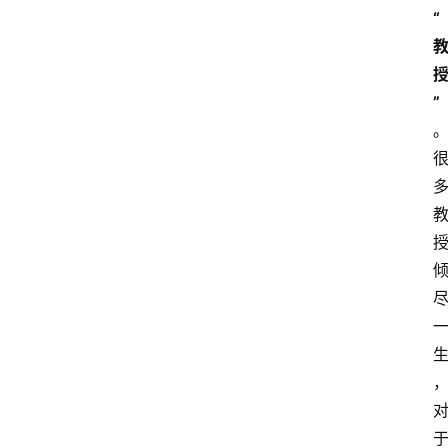
留
“
学
更
”
多
页
面