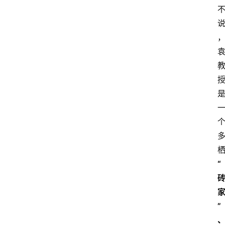
章
分
类
专
题
列
表
人
物
专
栏
“
招
聘
”