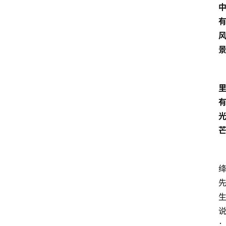
分
类
专
题
列
表
人
物
专
栏
招
聘
留
学