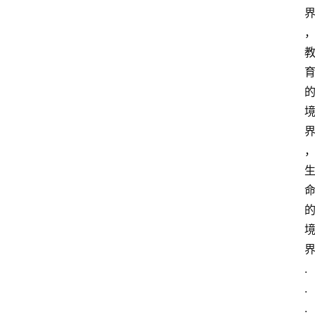
.
.
.