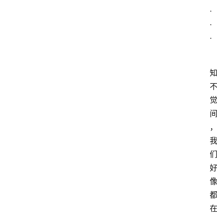
.
.
.