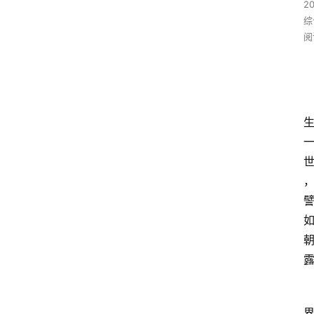
2
综
阅