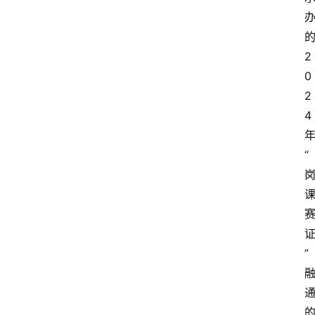
2
0
2
4
“
”