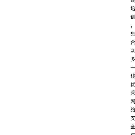
更
多
页
面