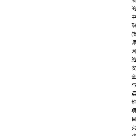
分
类
专
题
列
表
人
物
专
栏
招
聘
留
学