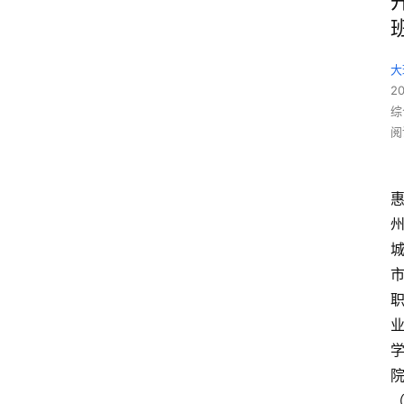
大
2
综
阅