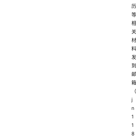
j
n
1
1
8