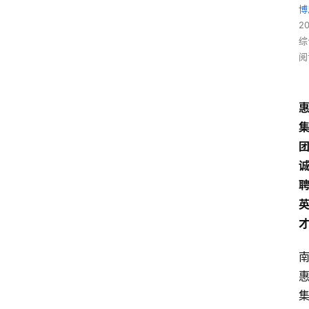
博
2
综
阅