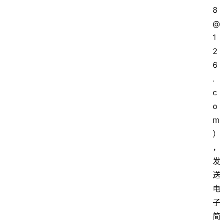
8
@
1
2
6
.
c
o
m