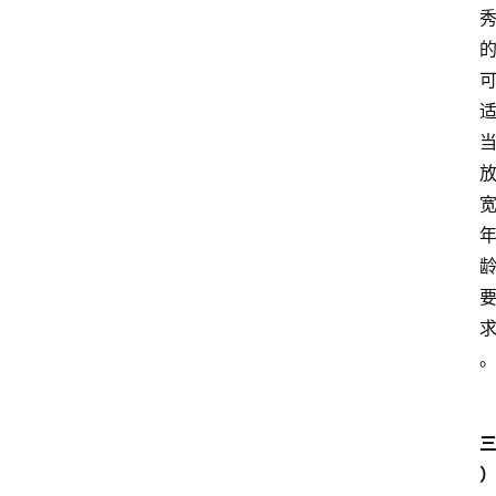
人
物
专
栏
招
聘
留
学
更
多
页
面