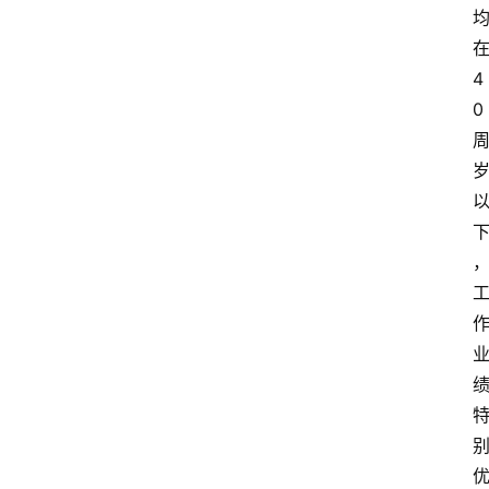
4
0
首
页
文
章
分
类
专
题
列
表