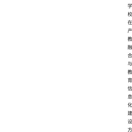
人
物
专
栏
招
聘
留
学
更
多
页
面