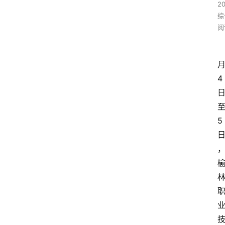
2
综
阅
4
5