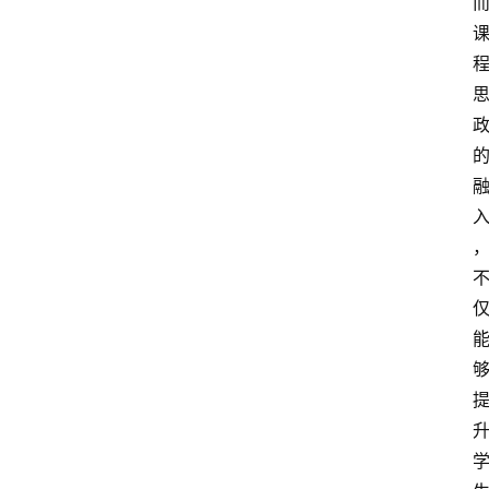
更
多
页
面