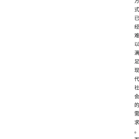
类
专
题
列
表
人
物
专
栏
招
聘
留
学