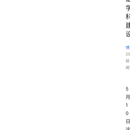
博
2
综
阅
5
1
0