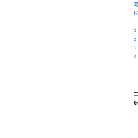
.
d
o
c
x
.
.