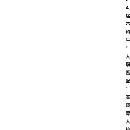
4
生
“
配
”