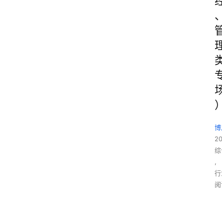
博
2
综
,
行
阅