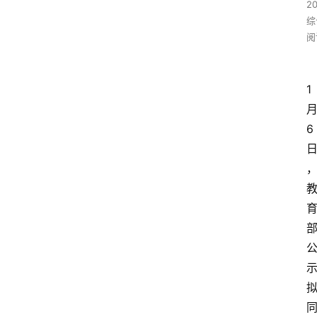
2
综
阅
1
6