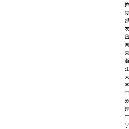
更
多
页
面