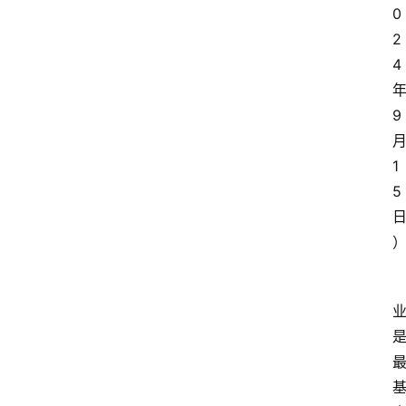
0
文
2
章
分
4
类
9
专
题
1
列
5
表
人
物
专
栏
招
聘