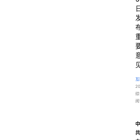
互
2
综
阅