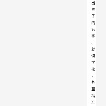
出
孩
子
的
名
字
、
就
读
学
校
，
甚
至
精
准