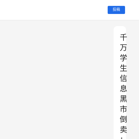
投稿
千
万
学
生
信
息
黑
市
倒
卖