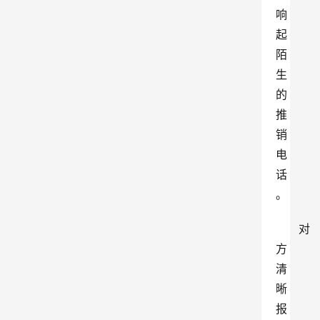
响
起
陌
生
的
推
销
电
话
。
对
方
清
晰
报