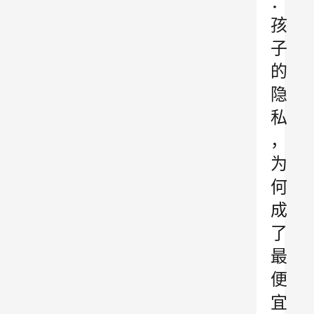
：
孩
子
的
隐
私
，
为
何
成
了
最
便
宜