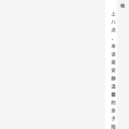
晚
上
八
点
，
本
该
是
安
静
温
馨
的
亲
子
陪