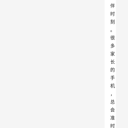
伴
时
刻
。
很
多
家
长
的
手
机
，
总
会
准
时