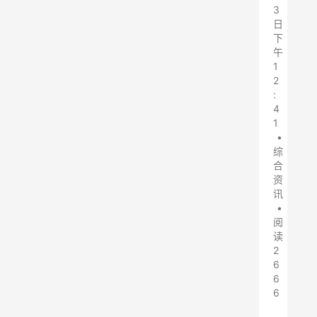
3
日
下
午
1
2
:
4
1
•
综
合
资
讯
•
阅
读
2
6
6
6