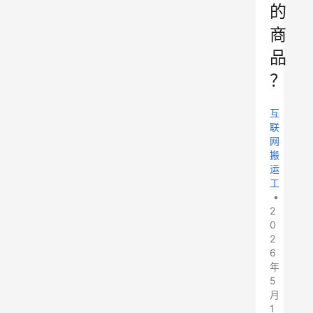
的
商
品
？
互
联
网
搬
运
工
•
2
0
2
6
年
5
月
1