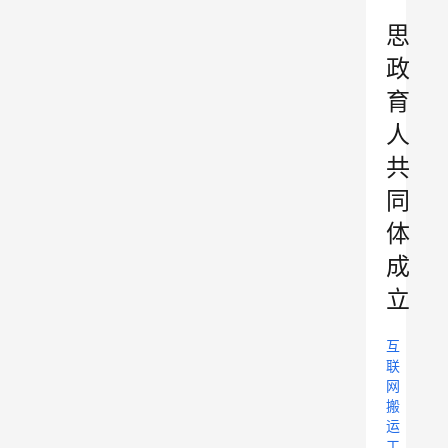
”
思
政
育
人
共
同
体
成
立
互
联
网
搬
运
工