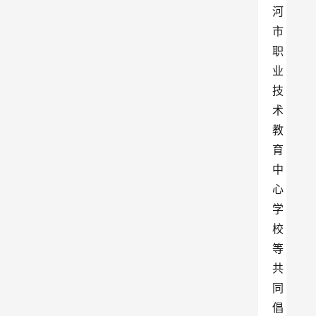
河
市
职
业
技
术
教
育
中
心
学
校
等
共
同
倡