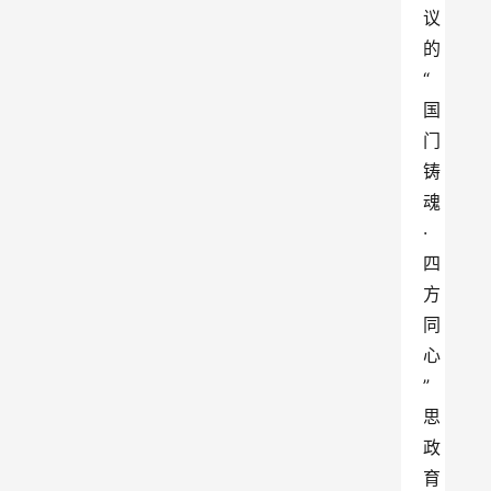
议
的
“
国
门
铸
魂
·
四
方
同
心
”
思
政
育