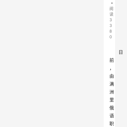
•
阅
读
3
3
8
0
日
前
，
由
满
洲
里
俄
语
职