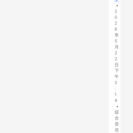
•
2
0
2
6
年
5
月
2
2
日
下
午
2
:
1
4
•
综
合
资
讯