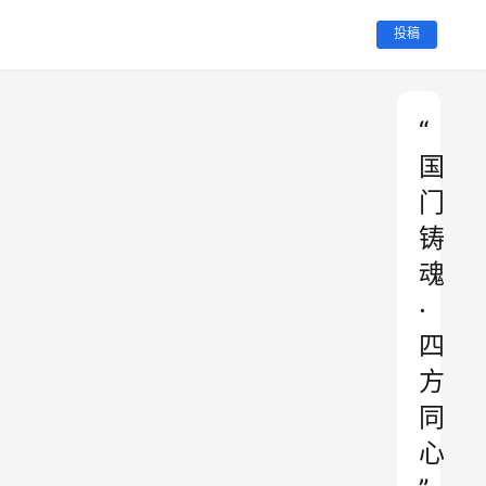
投稿
“
国
门
铸
魂
·
四
方
同
心