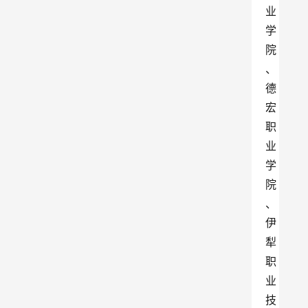
业
学
院
、
德
宏
职
业
学
院
、
伊
犁
职
业
技