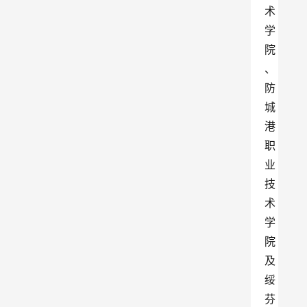
术
学
院
、
防
城
港
职
业
技
术
学
院
及
绥
芬