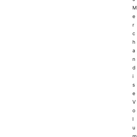
M
e
r
c
h
a
n
d
i
s
e 
V
o
l
u
m