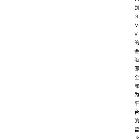
文
章
G
分
M
类
V
专
题
列
表
人
物
专
栏
招
聘