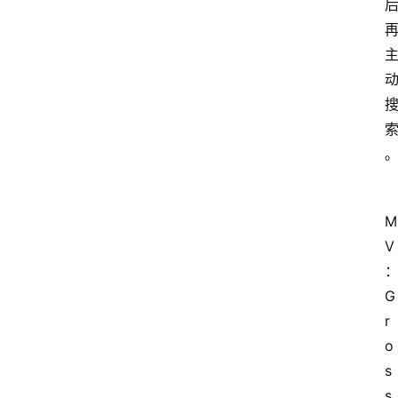
M
V
G
r
o
s
s 