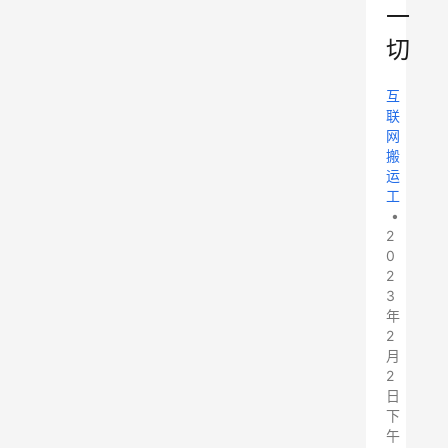
一
切
互
联
网
搬
运
工
•
2
0
2
3
年
2
月
2
日
下
午