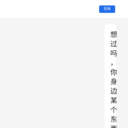
投稿
想
过
吗
，
你
身
边
某
个
东