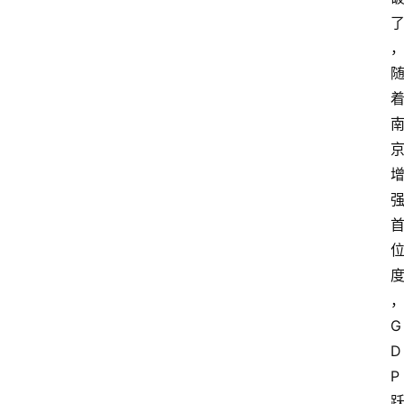
G
D
P