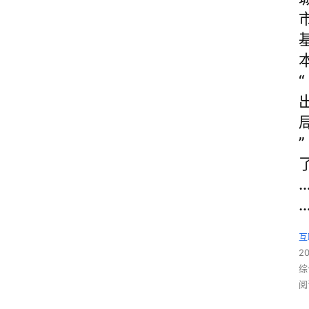
“
”
互
2
综
阅