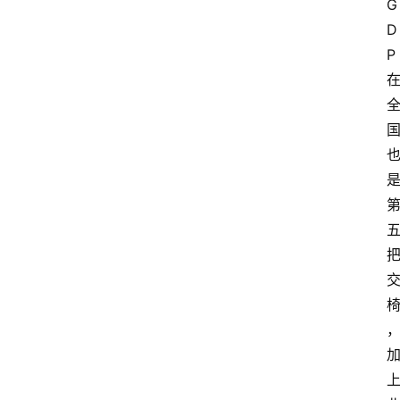
G
D
P