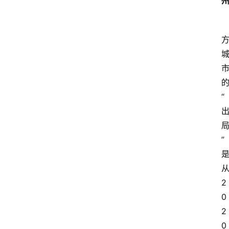
“
”
2
0
2
0