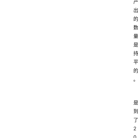
首
页
文
章
分
类
专
题
2
列
表
0