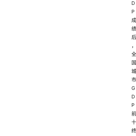
D
P
G
D
P