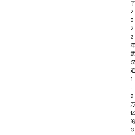
2
0
2
2
1
.
9
G