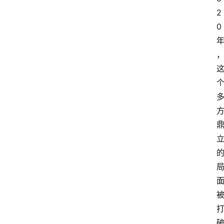
2
人
0
物
专
栏
招
聘
留
学
更
多
页
面