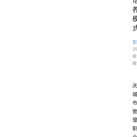
互
2
综
阅