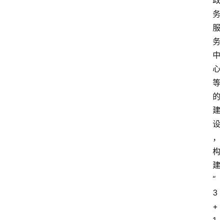
“
3
+