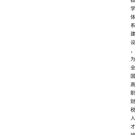
章
分
类
专
题
列
表
人
物
专
栏
招
聘