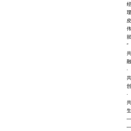
文
章
分
类
专
“
题
列
表
·
人
物
·
专
栏
招
聘