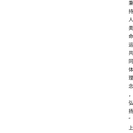
表
人
物
专
栏
招
聘
留
学
更
多
页
“
面