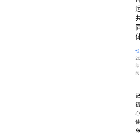
博
2
综
阅