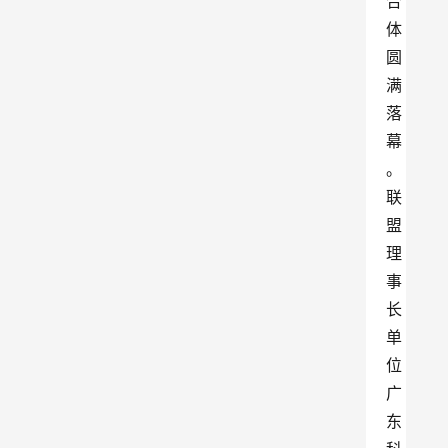
合
体
圆
满
落
幕
。
联
盟
理
事
长
单
位
广
东