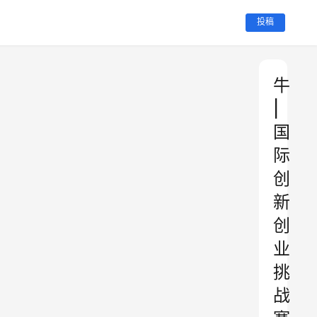
投稿
牛
|
国
际
创
新
创
业
挑
战