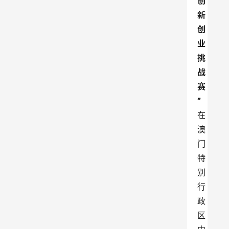
创
新
创
业
挑
战
赛
”
在
澳
门
特
别
行
政
区