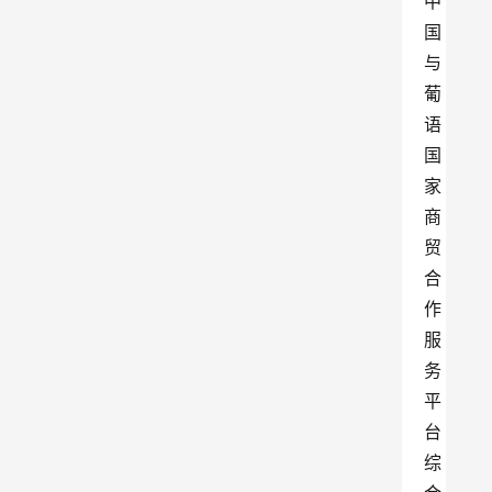
中
国
与
葡
语
国
家
商
贸
合
作
服
务
平
台
综