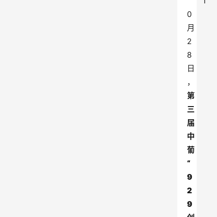
1
0
月
2
8
日
，
第
三
届
中
葡
“
9
2
9