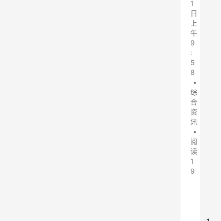
1
日
上
午
9
:
5
8
•
综
合
资
讯
•
阅
读
1
9