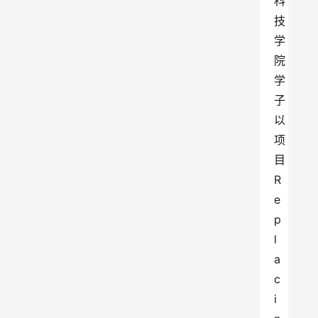
科
技
学
院
学
子
以
项
目
R
e
p
l
a
c
i