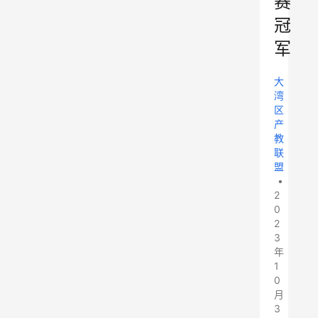
赛
冠
军
大
湾
区
产
教
联
盟
•
2
0
2
3
年
1
0
月
3