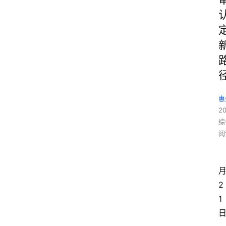
惠
2
综
阅
2
1