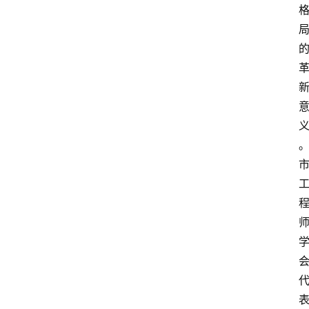
专
题
列
表
人
物
专
栏
招
聘
留
学
更