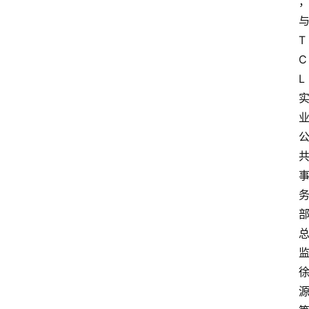
T
C
L