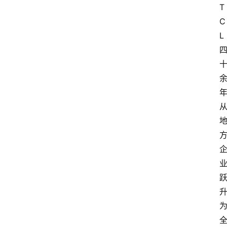
T
C
L