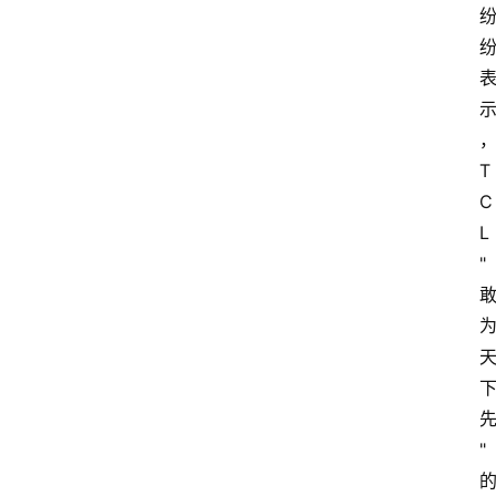
多
页
面
T
C
L
"
"