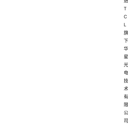
T
C
L